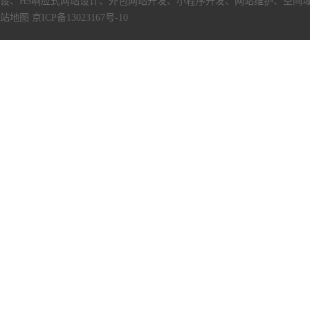
设、H5响应式网站设计、外包网站开发、小程序开发、网站维护、空间
站地图
京ICP备13023167号-10