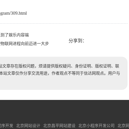
ogram/309.html
延到了娱乐内容端
分享到：
使物联网进程向前迈进一大步
站文章存在版权问题，烦请提供版权疑问、身份证明、版权证明、联
时处理。本站文章仅作分享交流用途，作者观点不等同于信达网观点。用户与
程序开发
北京网站设计
北京昌平网站建设
北京小程序开发公司
北京