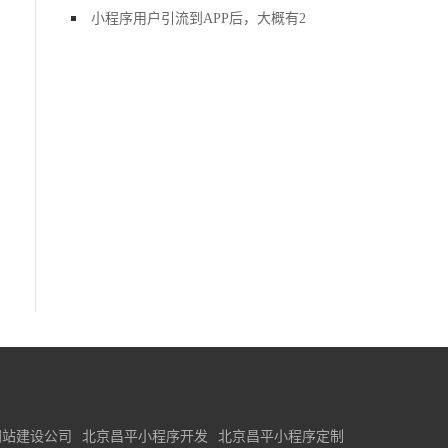
小程序用户引流到APP后，大概有2
网站建设公司
北京昌平小程序开发
北京昌平小程序定制