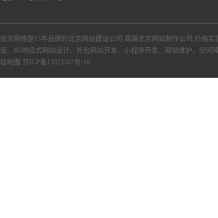
信达网络是15年品牌的北京网站建设公司,高端北京网站制作公司,价格实
设、H5响应式网站设计、外包网站开发、小程序开发、网站维护、空间
站地图
京ICP备13023167号-10