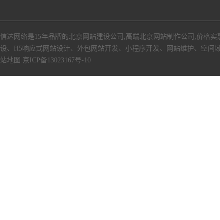
信达网络是15年品牌的北京网站建设公司,高端北京网站制作公司,价格实
设、H5响应式网站设计、外包网站开发、小程序开发、网站维护、空间
站地图
京ICP备13023167号-10