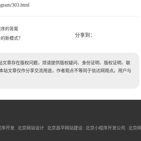
ogram/303.html
程序的答案
分享到：
景的新模式？
站文章存在版权问题，烦请提供版权疑问、身份证明、版权证明、联
时处理。本站文章仅作分享交流用途，作者观点不等同于信达网观点。用户与
程序开发
北京网站设计
北京昌平网站建设
北京小程序开发公司
北京