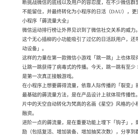
断挑战微信的底线以及用户的容忍度，在不少微信群
不能留住，并最终转化为小程序的日活（DAU），更
小程序「薅流量大全」
微信运动排行榜让外界见识到了微信社交关系的威力
这个无心插柳的小功能吸引了过亿的日活跃用户，还
动设备」。
这样的力量在第一款微信小游戏「跳一跳」上也体现
让跳一跳获得了病毒式的传播。今天，跳一跳有至少 1
是第一次真正接触游戏。
在小程序上想要薅得流量，依靠人际传播的「裂变」
最基础的薅流量方法，是在产品设计上就体现传播性。
片中的天空自动转化为梵高的名画《星空》风格的小程
融资。
进阶一点的薅流量，是在重要功能上埋下「钩子」，
励（包括复活、增加装备、增加抽奖次数），分享到