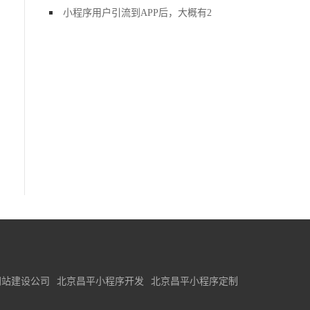
小程序用户引流到APP后，大概有2
网站建设公司
北京昌平小程序开发
北京昌平小程序定制