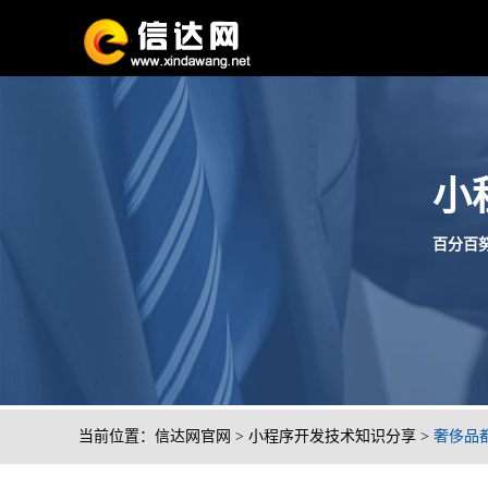
小
百分百努
当前位置：
信达网官网
>
小程序开发技术知识分享
>
奢侈品