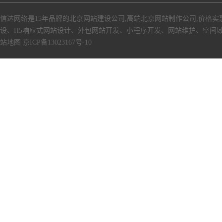
信达网络是15年品牌的北京网站建设公司,高端北京网站制作公司,价格实
设、H5响应式网站设计、外包网站开发、小程序开发、网站维护、空间
站地图
京ICP备13023167号-10