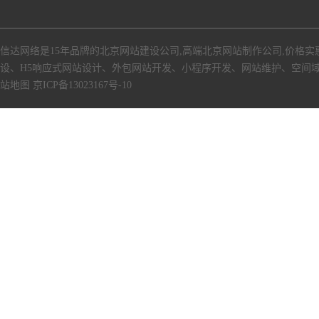
信达网络是15年品牌的北京网站建设公司,高端北京网站制作公司,价格实
设、H5响应式网站设计、外包网站开发、小程序开发、网站维护、空间
站地图
京ICP备13023167号-10