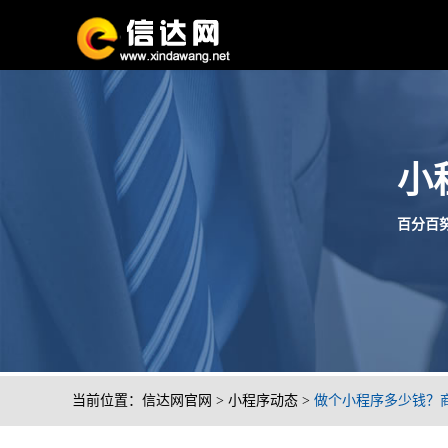
小
百分百努
当前位置：
信达网官网
>
小程序动态
>
做个小程序多少钱？